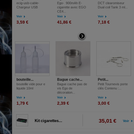
ecig-usb-cable-
Ego- 900mAh E-
DCT clearomiseur
Chargeur USB
cigarette avec EGO
Dual coil Tank 3 ml...
CE4...
Voir
Voir
Voir
3,59 €
41,86 €
7,18 €
bouteille...
Bague cache...
Petit...
bouteille vide pour e
Bague cache pas de
Petit Tournevis porte
liquide 10ml
vis Ego de
clés Contenu :...
décoration...
Voir
Voir
Voir
1,79 €
2,39 €
3,00 €
35,01 €
Kit cigarettes...
Voir