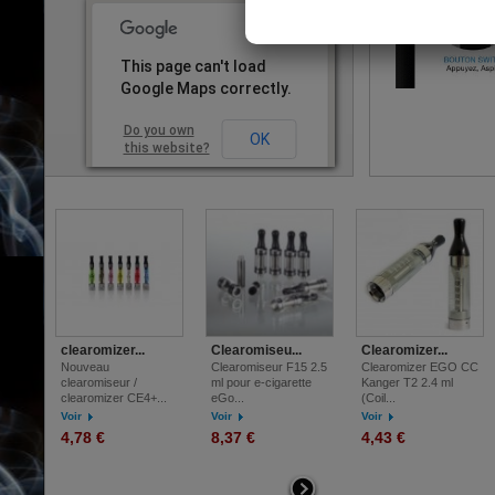
la nicotine, est a
utilisateurs de ci
l'abréviation de l
This page can't load
throat hit
Google Maps correctly.
Do you own
OK
this website?
clearomizer...
Clearomiseu...
Clearomizer...
Nouveau
Clearomiseur F15 2.5
Clearomizer EGO CC
clearomiseur /
ml pour e-cigarette
Kanger T2 2.4 ml
clearomizer CE4+...
eGo...
(Coil...
Voir
Voir
Voir
4,78 €
8,37 €
4,43 €