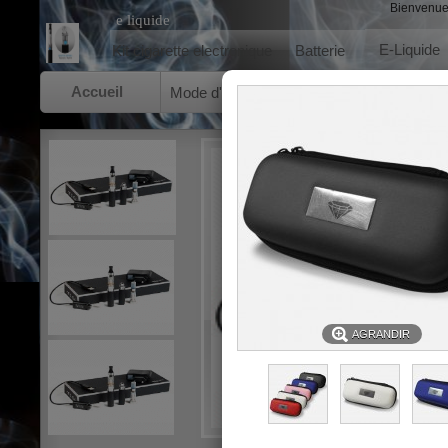
Bienvenu
e liquide
E-Liquide
Kit cigarette electronique
Batterie
Accueil
Mode d'emploi
A propos de nous
Cond