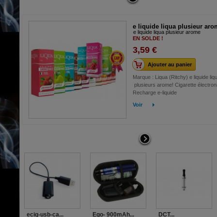
e liquide liqua plusieur ar
e liquide liqua plusieur arome
EN SOLDE !
3,59 €
Ajouter au panier
Marque : Liqua (Ritchy) e liquide liq
plusieurs arome! Cigarette électron
Recharge e-liquide
Voir
ecig-usb-ca...
Ego- 900mAh...
DCT...