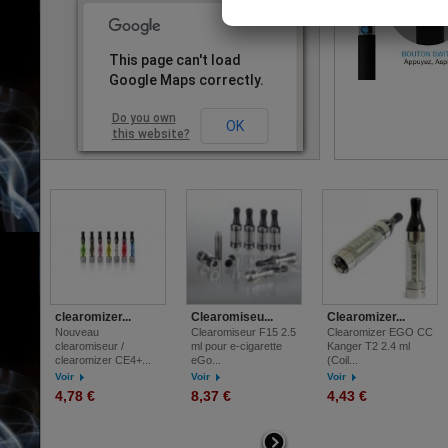
la nicotine, est a
utilisateurs de ci
l'abréviation de l
This page can't load
throat hit
Google Maps correctly.
Do you own
OK
this website?
clearomizer...
Clearomiseu...
Clearomizer...
Nouveau
Clearomiseur F15 2.5
Clearomizer EGO CC
clearomiseur /
ml pour e-cigarette
Kanger T2 2.4 ml
clearomizer CE4+...
eGo...
(Coil...
Voir
Voir
Voir
4,78 €
8,37 €
4,43 €