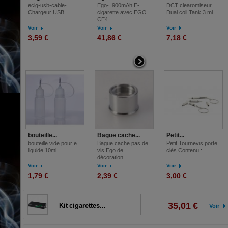
ecig-usb-cable-
Ego- 900mAh E-
DCT clearomiseur
Chargeur USB
cigarette avec EGO
Dual coil Tank 3 ml...
CE4...
Voir
Voir
Voir
3,59 €
41,86 €
7,18 €
bouteille...
Bague cache...
Petit...
bouteille vide pour e
Bague cache pas de
Petit Tournevis porte
liquide 10ml
vis Ego de
clés Contenu :...
décoration...
Voir
Voir
Voir
1,79 €
2,39 €
3,00 €
35,01 €
Kit cigarettes...
Voir