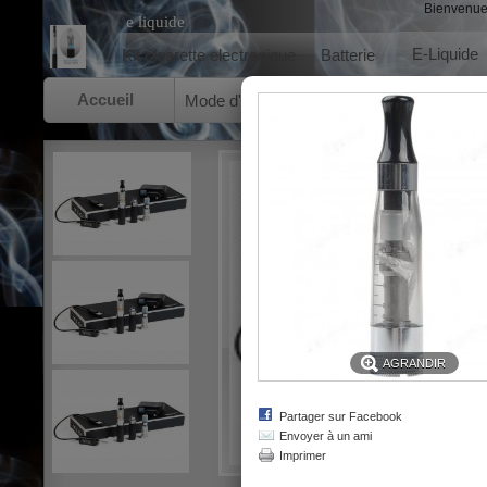
Bienvenu
e liquide
E-Liquide
Kit cigarette electronique
Batterie
Accueil
Mode d'emploi
A propos de nous
Cond