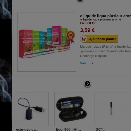
e liquide liqua plusieur ar
e liquide liqua plusieur arome
EN SOLDE !
3,59 €
Ajouter au panier
Marque : Liqua (Ritchy) e liquide liq
plusieurs arome! Cigarette électron
Recharge e-liquide
Voir
ecig-usb-ca...
Ego- 900mAh...
DCT...