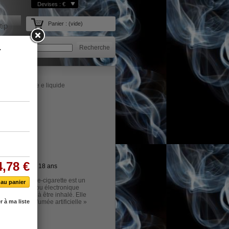
Devises : €
Panier :
(vide)
tip
Recherche
ctronique et le e liquide
its au mois de 18 ans
ectronique ou e-cigarette est un
ctromécanique ou électronique
osol destiné à être inhalé. Elle
apeur » ou « fumée artificielle »
suellement à la fumée produite
ion du tabac. Cette vapeur peut
e (arôme de tabac blond, brun, de
 contenir ou non de la nicotine. À la