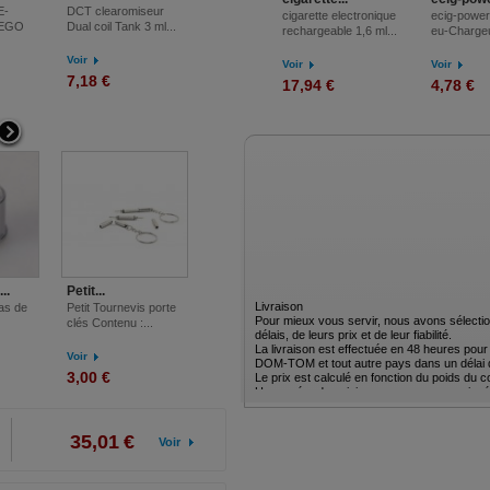
E-
DCT clearomiseur
support batterie ego
Nouveau
cigarette electronique
ecig-power
 EGO
Dual coil Tank 3 ml...
Support en silicone...
clearomiseur /
rechargeable 1,6 ml...
eu-Chargeu
clearomizer CE
Voir
Voir
Voir
Voir
Voir
7,18 €
3,59 €
4,78 €
17,94 €
4,78 €
..
Petit...
Livraison
as de
Petit Tournevis porte
Pour mieux vous servir, nous avons sélectio
clés Contenu :...
délais, de leurs prix et de leur fiabilité.
La livraison est effectuée en 48 heures pour 
DOM-TOM et tout autre pays dans un délai de 
Voir
Le prix est calculé en fonction du poids du co
3,00 €
Un numéro de suivi vous serra communiqué
Tous les envois sont garantis contre la perte,
Si vous rencontrez un problème avec ce trans
prendra à sa charge les éventuelles démar
35,01 €
Voir
Pour les commandes de petites tailles, vous av
lettre suivi.
Livraison en France métropolitaine dans un d