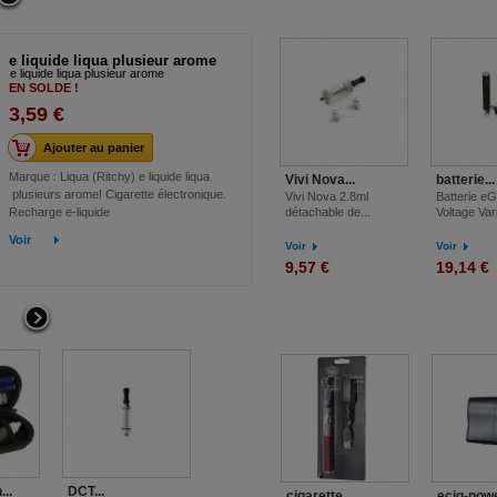
e liquide liqua plusieur arome
e liquide liqua plusieur arome
EN SOLDE !
3,59 €
Ajouter au panier
Marque : Liqua (Ritchy) e liquide liqua
Vivi Nova...
batterie...
plusieurs arome! Cigarette électronique.
Vivi Nova 2.8ml
Batterie eG
Recharge e-liquide
détachable de...
Voltage Vari
Voir
Voir
Voir
9,57 €
19,14 €
..
DCT...
support...
clearomizer..
cigarette...
ecig-power