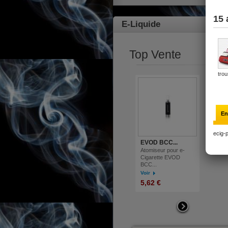
E-Liquide
Top Vente
EVOD BCC...
Atomiseur pour e-
Cigarette EVOD
BCC...
Voir
5,62 €