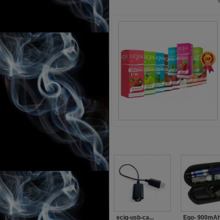
ecig-usb-ca...
Ego- 900mAh.