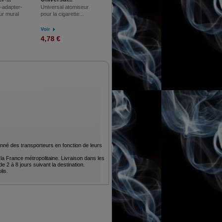
Drip Tip Stainless
-adapter-
Universal atomiseur
Long pour 510 /
r mural
pour la cigarette...
4+...
ViVi...
Voir
Voir
4,31 €
4,78 €
nné des transporteurs en fonction de leurs
la France métropolitaine. Livraison dans les
2 à 8 jours suivant la destination.
lis.
.
 le vol et la casse.
porteur, notre service client s’occupera et
ches ainsi que votre dédommagement.
ez la possibilité de choisir la livraison par
élai de 48 à 72 heures. Livraison dans les