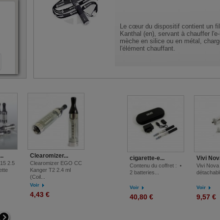
la nicotine, est appelée « hit » par les
utilisateurs de cigarette électronique. C'est
Le cœur du dispositif contient un fi
l'abréviation de l'expression en anglais :
Kanthal (en), servant à chauffer l'e-
throat hit
mèche en silice ou en métal, chargé
l'élément chauffant.
Il y a deux grandes familles d'atomi
destinés à recevoir des cartouche
chacune de ces familles, il est pro
(de 1,25 ohm à 5 ohm).
..
Clearomizer...
Briquet...
Vivi Nov
cigarette-e...
Vivi Nova
15 2.5
Clearomizer EGO CC
Briquet chalumeau-à-
Vivi Nov
Contenu du coffret : •
Vivi Nova
ette
Kanger T2 2.4 ml
gaz
détachabl
2 batteries...
détachable
(Coil...
Voir
Voir
Voir
Voir
Voir
4,43 €
7,18 €
9,57 €
40,80 €
9,57 €