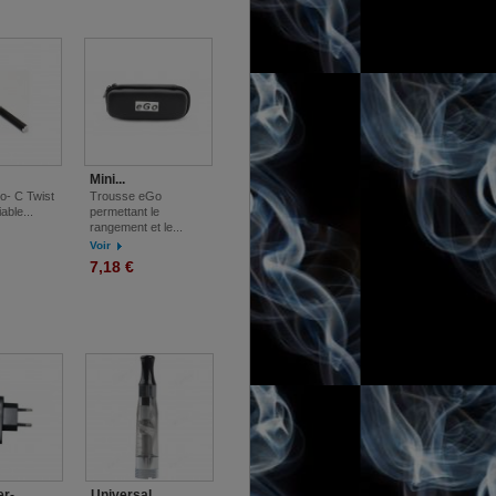
Mini Vivi Nova
EN SOLDE !
8,37 €
Ajouter au panier
Clearomizer Mini Vivi Nova2.5ml
Mini...
o- C Twist
Trousse eGo
Voir
able...
permettant le
rangement et le...
Voir
7,18 €
.
Drip Tip...
-...
Universal...