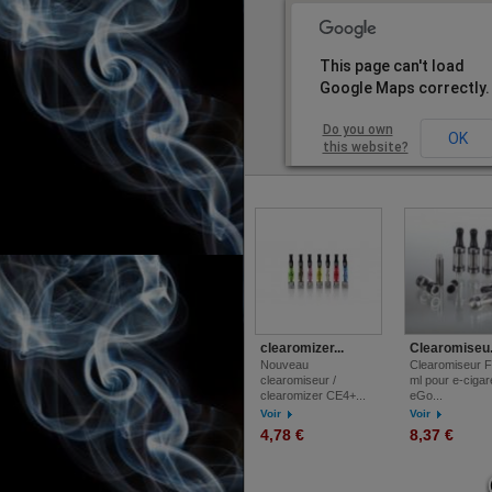
This page can't load
Google Maps correctly.
Do you own
OK
this website?
clearomizer...
Clearomiseu.
Nouveau
Clearomiseur F
clearomiseur /
ml pour e-cigar
clearomizer CE4+...
eGo...
Voir
Voir
4,78 €
8,37 €