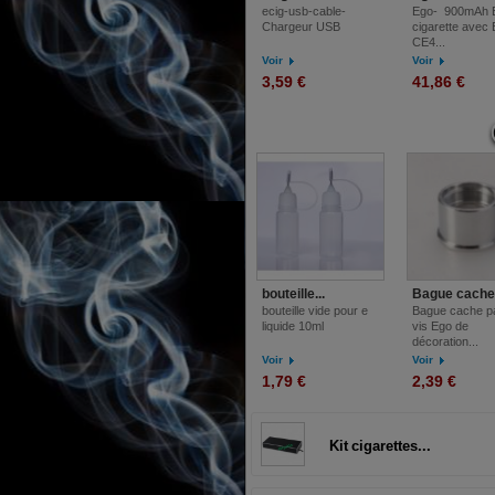
ecig-usb-cable-
Ego- 900mAh 
Chargeur USB
cigarette avec
CE4...
Voir
Voir
3,59 €
41,86 €
bouteille...
Bague cache.
bouteille vide pour e
Bague cache p
liquide 10ml
vis Ego de
décoration...
Voir
Voir
1,79 €
2,39 €
Kit cigarettes...