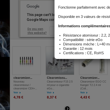
la nicotine, est a
utilisateurs de ci
l'abréviation de l
This page can't load
throat hit
Google Maps correctly.
Do you own
OK
this website?
clearomizer...
Clearomiseu...
Clearomizer...
Nouveau
Clearomiseur F15 2.5
Clearomizer EGO CC
clearomiseur /
ml pour e-cigarette
Kanger T2 2.4 ml
clearomizer CE4+...
eGo...
(Coil...
Voir
Voir
Voir
4,78 €
8,37 €
4,43 €