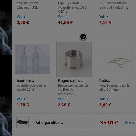
ecig-usb-cable-
Ego- 900mAh E-
DCT clearomiseur
Chargeur USB
cigarette avec EGO
Dual coil Tank 3 ml...
CE4...
Voir
Voir
Voir
3,59 €
41,86 €
7,18 €
bouteille...
Bague cache...
Petit...
bouteille vide pour e
Bague cache pas de
Petit Tournevis porte
liquide 10ml
vis Ego de
clés Contenu :...
décoration...
Voir
Voir
Voir
1,79 €
2,39 €
3,00 €
35,01 €
Kit cigarettes...
Voir