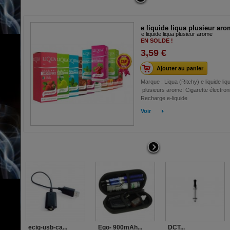
e liquide liqua plusieur ar
e liquide liqua plusieur arome
EN SOLDE !
3,59 €
Ajouter au panier
Marque : Liqua (Ritchy) e liquide liq
plusieurs arome! Cigarette électron
Recharge e-liquide
Voir
ecig-usb-ca...
Ego- 900mAh...
DCT...