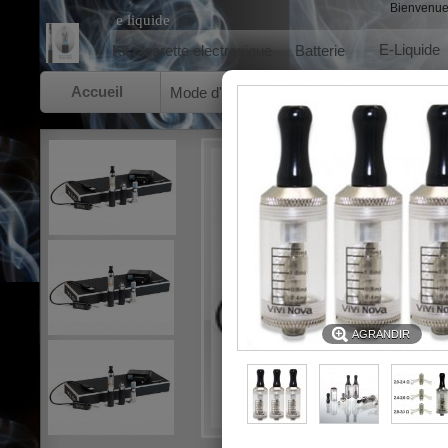
Bienvenu
e liquide
E-Liquide
Kit cigarette electronique
Batterie
Accueil
Mode d'emploi
A propos de nous
Cond