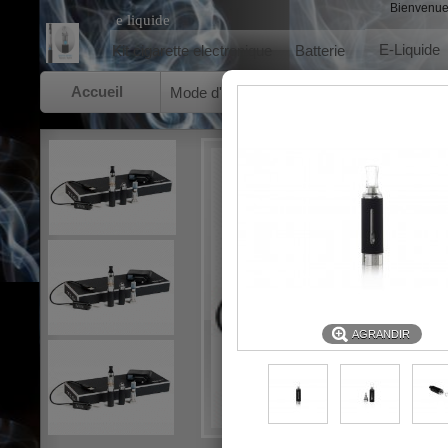
Bienvenu
e liquide
E-Liquide
Kit cigarette electronique
Batterie
Accueil
Mode d'emploi
A propos de nous
Cond