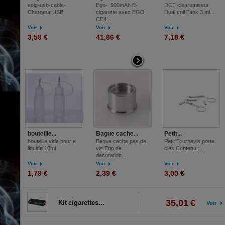
ecig-usb-cable-
Ego- 900mAh E-
DCT clearomiseur
Chargeur USB
cigarette avec EGO
Dual coil Tank 3 ml...
CE4...
Voir
Voir
Voir
3,59 €
41,86 €
7,18 €
bouteille...
Bague cache...
Petit...
bouteille vide pour e
Bague cache pas de
Petit Tournevis porte
liquide 10ml
vis Ego de
clés Contenu :...
décoration...
Voir
Voir
Voir
1,79 €
2,39 €
3,00 €
35,01 €
Kit cigarettes...
Voir