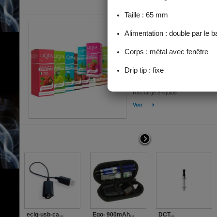
e liquide liqua plusieur ar
e liquide liqua plusieur arome
EN SOLDE !
3,59 €
Ajouter au panier
Marque : Liqua (Ritchy) e liquide liq
plusieurs arome! Cigarette électron
Recharge e-liquide
Voir
ecig-usb-ca...
Ego- 900mAh...
DCT...