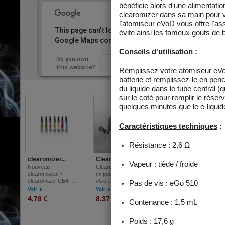
la nicotine, est a
utilisateurs de ci
l'abréviation de l
This page can't load
throat hit
Google Maps correctly.
Do you own
OK
this website?
clearomizer...
Clearomiseu...
Clearomizer...
Nouveau
Clearomiseur F15 2.5
Clearomizer EGO CC
clearomiseur /
ml pour e-cigarette
Kanger T2 2.4 ml
clearomizer CE4+...
eGo...
(Coil...
Voir
Voir
Voir
4,78 €
8,37 €
4,43 €